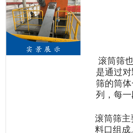
滚筒筛
是通过对
筛的筒体
列，每一
滚筒筛主
料口组成