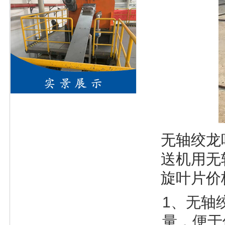
无轴绞龙
送机用无
旋叶片价
1、无轴
量，便于